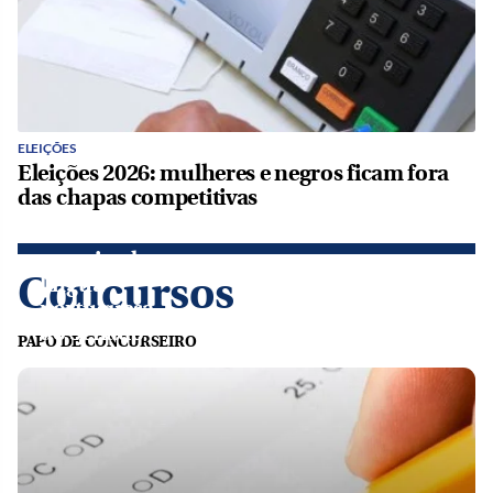
Estudando
ELEIÇÕES
para
Eleições 2026: mulheres e negros ficam fora
concurso?
das chapas competitivas
Confira o
curso
gratuito de
Concursos
língua
portuguesa
do Senado
PAPO DE CONCURSEIRO