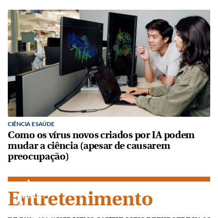
DIVERSÃO
E ARTE
Ariana
CIÊNCIA E SAÚDE
Grande
Como os vírus novos criados por IA podem
está
mudar a ciência (apesar de causarem
doente?
preocupação)
O que
se sabe
sobre a
Entretenimento
saúde
da
cantora