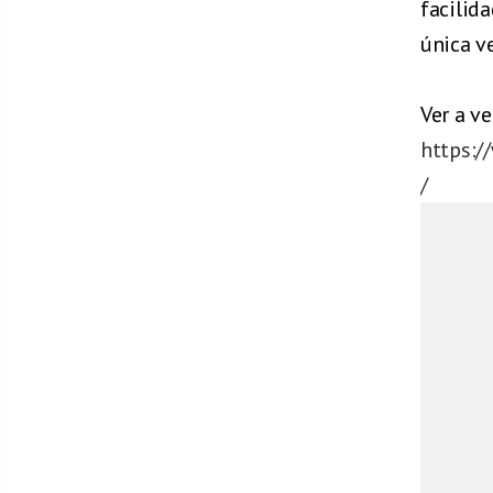
facilida
única v
Ver a v
https:
/