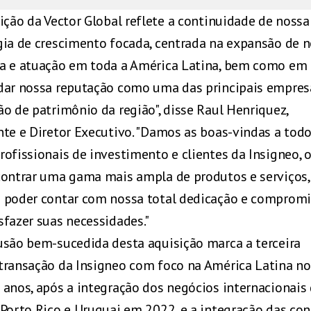
sição da Vector Global reflete a continuidade de nossa
gia de crescimento focada, centrada na expansão de 
a e atuação em toda a América Latina, bem como em
dar nossa reputação como uma das principais empres
ão de patrimônio da região", disse Raul Henriquez,
nte e Diretor Executivo. "Damos as boas-vindas a todo
rofissionais de investimento e clientes da Insigneo, 
contrar uma gama mais ampla de produtos e serviços,
 poder contar com nossa total dedicação e comprom
sfazer suas necessidades."
usão bem-sucedida desta aquisição marca a terceira
transação da Insigneo com foco na América Latina no
 anos, após a integração dos negócios internacionais
 Porto Rico e Uruguai em 2022, e a integração das con