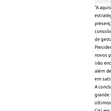
"A aqui
estraté
presenç
consoli
de gest
Preside
novos p
irão en
além de
em sati
A concl
grande 
últimos
Citi em