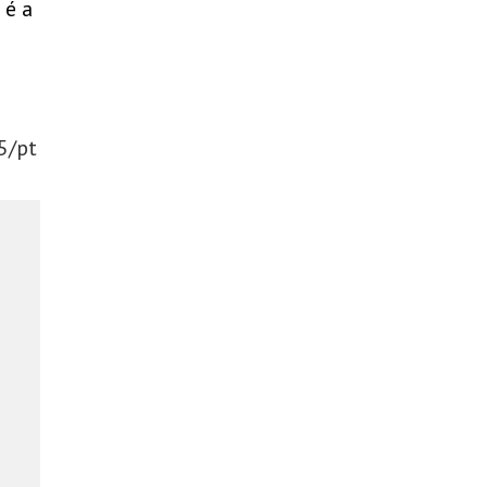
 é a
5/pt