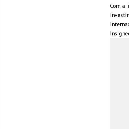
Com a i
investi
interna
Insigne