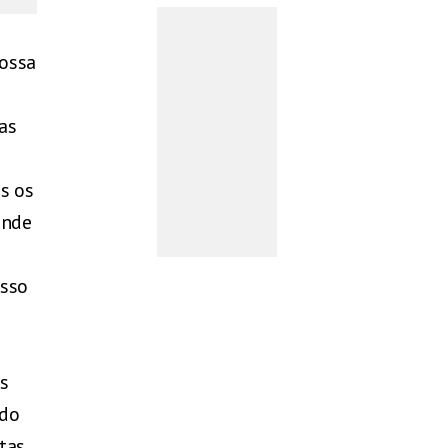
nossa
as
s os
onde
isso
s
 do
tas