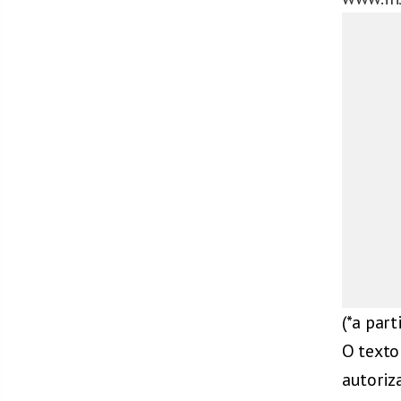
(*a part
O texto
autoriz