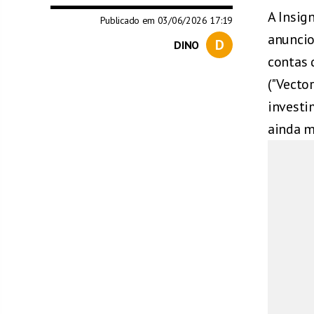
A Insig
Publicado em 03/06/2026 17:19
anuncio
D
DINO
contas 
("Vecto
investi
ainda m