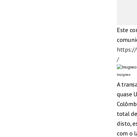
Este co
comunic
https:
/
Insigneo
A trans
quase U
Colômbi
total d
disto, 
com o l