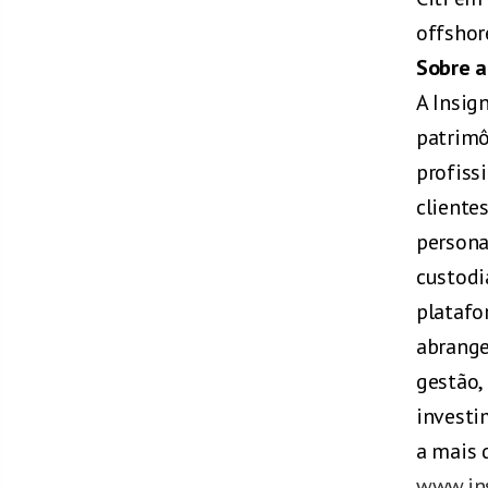
offshor
Sobre a
A Insig
patrimô
profiss
clientes
persona
custodi
platafo
abrange
gestão,
investi
a mais 
www.in