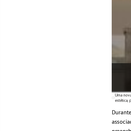
Uma nova 
estética, 
Durante
associa
preench