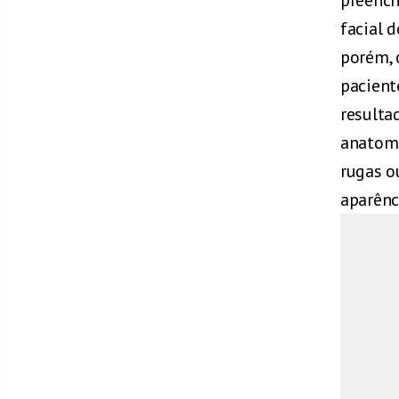
facial 
porém, 
pacient
resulta
anatomi
rugas o
aparênc