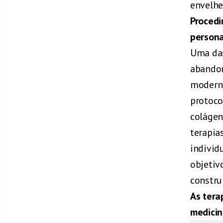
envelhe
Procedi
persona
Uma das
abandon
moderno
protoco
colágen
terapia
individ
objetiv
constru
As tera
medicin