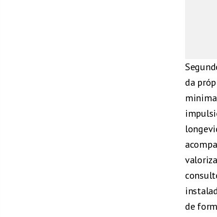
Segundo
da próp
minimam
impulsi
longevi
acompa
valoriz
consult
instala
de forma